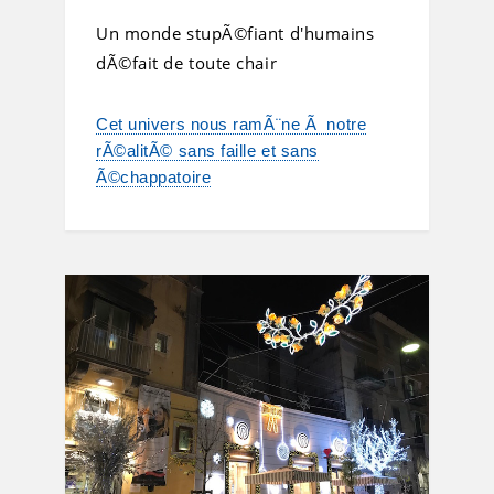
Un monde stupÃ©fiant d'humains
dÃ©fait de toute chair
Cet univers nous ramÃ¨ne Ã notre
rÃ©alitÃ© sans faille et sans
Ã©chappatoire