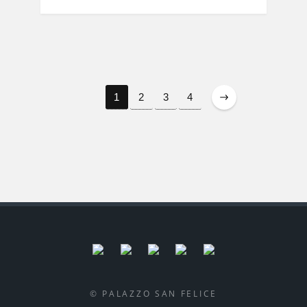
1
2
3
4
© PALAZZO SAN FELICE