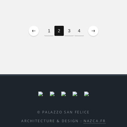
1
2
3
4
© PALAZZO SAN FELICE
ARCHITECTURE & DESIGN :
NAZCA.FR