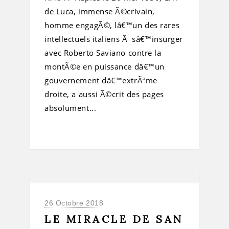
de Luca, immense Ã©crivain,
homme engagÃ©, lâ€™un des rares
intellectuels italiens Ã sâ€™insurger
avec Roberto Saviano contre la
montÃ©e en puissance dâ€™un
gouvernement dâ€™extrÃªme
droite, a aussi Ã©crit des pages
absolument...
26 Octobre 2018
LE MIRACLE DE SAN