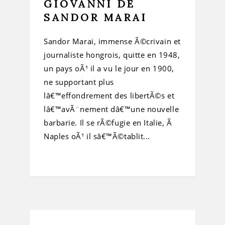
GIOVANNI DE
SANDOR MARAI
Sandor Marai, immense Ã©crivain et
journaliste hongrois, quitte en 1948,
un pays oÃ¹ il a vu le jour en 1900,
ne supportant plus
lâ€™effondrement des libertÃ©s et
lâ€™avÃ¨nement dâ€™une nouvelle
barbarie. Il se rÃ©fugie en Italie, Ã
Naples oÃ¹ il sâ€™Ã©tablit...