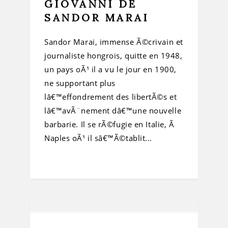
GIOVANNI DE
SANDOR MARAI
Sandor Marai, immense Ã©crivain et
journaliste hongrois, quitte en 1948,
un pays oÃ¹ il a vu le jour en 1900,
ne supportant plus
lâ€™effondrement des libertÃ©s et
lâ€™avÃ¨nement dâ€™une nouvelle
barbarie. Il se rÃ©fugie en Italie, Ã
Naples oÃ¹ il sâ€™Ã©tablit...