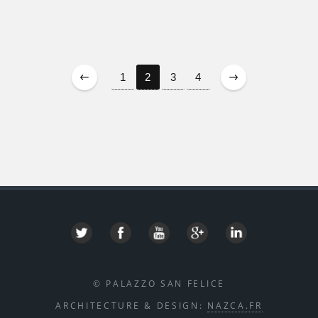
1
2
3
4
© PALAZZO SAN FELICE
ARCHITECTURE & DESIGN:
NAZCA.FR