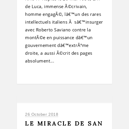
de Luca, immense Ã©crivain,
homme engagÃ©, lâ€™un des rares
intellectuels italiens Ã sâ€™insurger
avec Roberto Saviano contre la
montÃ©e en puissance dâ€™un
gouvernement dâ€™extrÃªme
droite, a aussi Ã©crit des pages
absolument...
26 October 2018
LE MIRACLE DE SAN