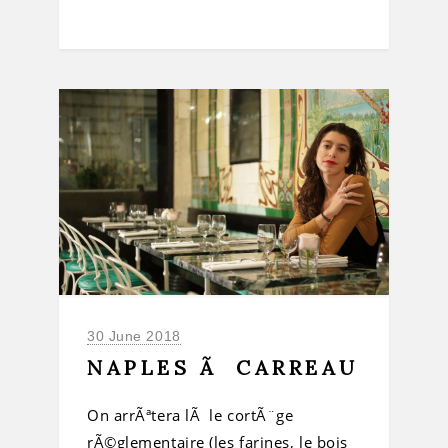
30 June 2018
NAPLES Ã CARREAU
On arrÃªtera lÃ le cortÃ¨ge
rÃ©glementaire (les farines, le bois